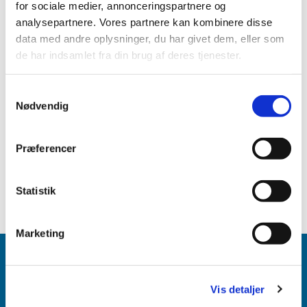
for sociale medier, annonceringspartnere og
analysepartnere. Vores partnere kan kombinere disse
data med andre oplysninger, du har givet dem, eller som
de har indsamlet fra din brug af deres tjenester.
Samtykkevalg
Nødvendig
Præferencer
Statistik
Marketing
Køge Kirke - Sct. Nicolai
Vis detaljer