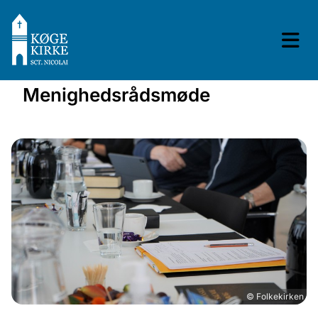
Menighedsrådsmøde
© Folkekirken