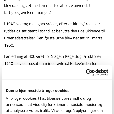
blev da omgivet med en mur for at blive anvendt til
fattigbegravelser i mange år.
I 1949 vedtog menighedsrådet, efter at kirkegården var
ryddet og sat pænt i stand, at benytte den udelukkende til
urnenedsættelser. Den første urne blev nedsat 19. marts
1950.
I anledning af 300-året for Slaget i Køge Bugt 4. oktober
1710 blev der opsat en mindetavle på kirkegården for
omkomne søfolk søndag 3. oktober 2010.
Klosterkirkegården bliver fortsat kun benyttet til
urnenedsættelser.
Denne hjemmeside bruger cookies
Vi bruger cookies til at tilpasse vores indhold og
Assistens Kirkegård (mellem Nyportstræde og
annoncer, til at vise dig funktioner til sociale medier og til
Kirkestræde)
at analysere vores trafik. Vi deler også oplysninger om