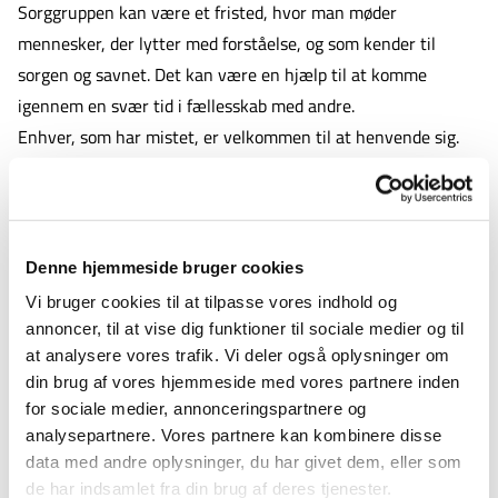
Sorggruppen kan være et fristed, hvor man møder
mennesker, der lytter med forståelse, og som kender til
sorgen og savnet. Det kan være en hjælp til at komme
igennem en svær tid i fællesskab med andre.
Enhver, som har mistet, er velkommen til at henvende sig.
Kontaktinformationer
Sorggruppe for voksne
Der starter løbende sorggrupper op - kontakt følgende
Denne hjemmeside bruger cookies
sognepræster for nærmere info:
Vi bruger cookies til at tilpasse vores indhold og
Signe Asbirk, Sognepræst i Køge Kirke, telefon 24 85
annoncer, til at vise dig funktioner til sociale medier og til
at analysere vores trafik. Vi deler også oplysninger om
50 55 eller mail sia@km.dk
din brug af vores hjemmeside med vores partnere inden
Linda Ishøj Frederiksen, Sygehus- og sognepræst, SUH
for sociale medier, annonceringspartnere og
analysepartnere. Vores partnere kan kombinere disse
Køge og Højelse-Lellinge Pastorat: telefon 51 85 59 36
data med andre oplysninger, du har givet dem, eller som
eller mail lif@km.dk
de har indsamlet fra din brug af deres tjenester.