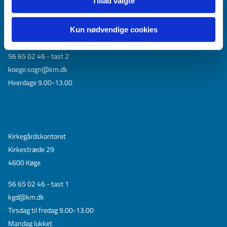
Tillad valgte
Kirkekontoret
Kirkestræde 29
Kun nødvendige cookies
4600 Køge
56 65 02 46 - tast 2
koege.sogn@km.dk
Hverdage 9.00-13.00
Kirkegårdskontoret
Kirkestræde 29
4600 Køge
56 65 02 46 - tast 1
kgd@km.dk
Tirsdag til fredag 9.00-13.00
Mandag lukket