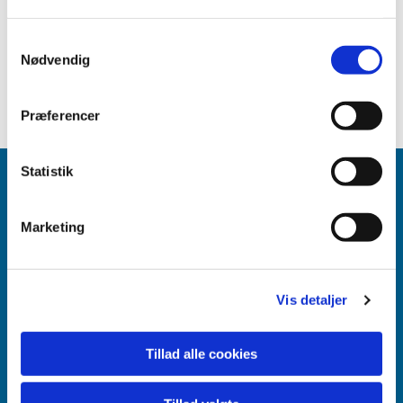
Maria Brink Hesel, Sognepræst Bjæverskov -
Vollerslev- Gørslev – Lidemark Pastorat: telefon 23 30
Samtykkevalg
Nødvendig
22 82 eller mail mbh@km.dk
Præferencer
Statistik
Køge Kirke - Sct. Nicolai
Marketing
Vis detaljer
Tillad alle cookies