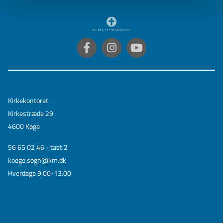
Kirkekontoret
Kirkestræde 29
4600 Køge
56 65 02 46 - tast 2
koege.sogn@km.dk
Hverdage 9.00-13.00