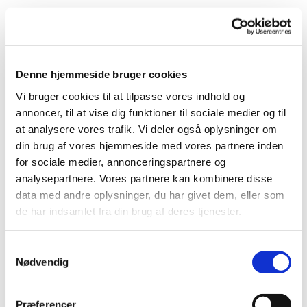
Denne hjemmeside bruger cookies
Vi bruger cookies til at tilpasse vores indhold og
annoncer, til at vise dig funktioner til sociale medier og til
at analysere vores trafik. Vi deler også oplysninger om
din brug af vores hjemmeside med vores partnere inden
Du vil måske også kunne
for sociale medier, annonceringspartnere og
lide...
analysepartnere. Vores partnere kan kombinere disse
data med andre oplysninger, du har givet dem, eller som
de har indsamlet fra din brug af deres tjenester.
Samtykkevalg
Nødvendig
Præferencer