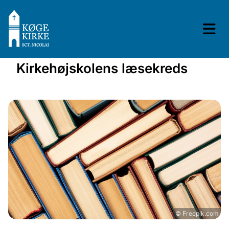
Kirkehøjskolens læsekreds
© Freepik.com