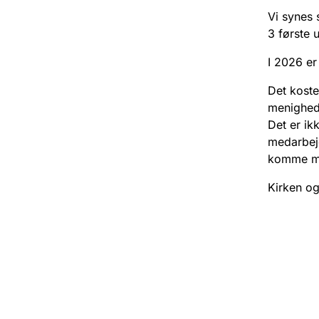
Vi synes 
3 første 
I 2026 er
Det koste
menigheds
Det er ik
medarbej
komme me
Kirken og