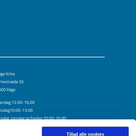
ge Kirke
rkestræde 26
600 Køge
andag 12.00-16.00
nsdag10.00-13.00
rsdag, torsdag og fredag 10.00-16.00
øndag 12.00-16.00
rdag lukket
Tillad alle cookies