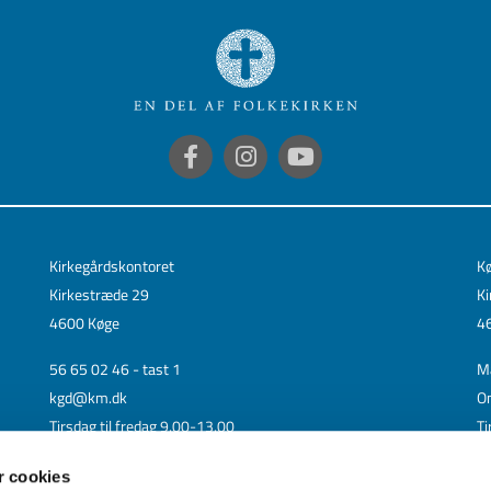
Kirkegårdskontoret
Kø
Kirkestræde 29
Ki
4600 Køge
4
56 65 02 46 - tast 1
M
kgd@km.dk
O
Tirsdag til fredag 9.00-13.00
Ti
Mandag lukket
S
 cookies
Lø