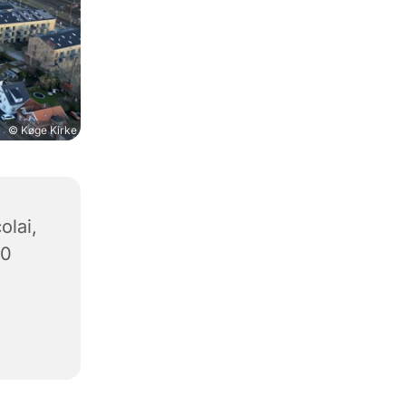
© Køge Kirke
olai,
00