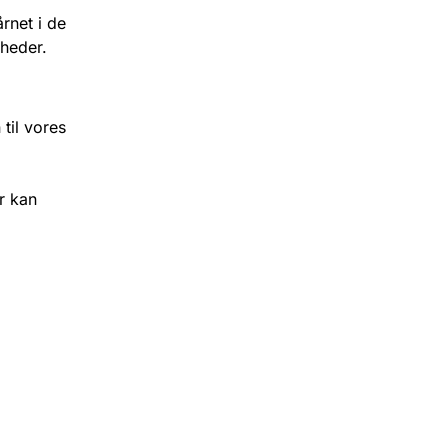
rnet i de
gheder.
til vores
r kan