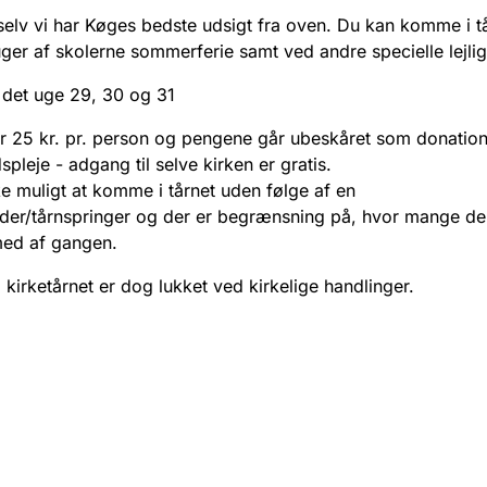
selv vi har Køges bedste udsigt fra oven. Du kan komme i tå
uger af skolerne sommerferie samt ved andre specielle lejli
 det uge 29, 30 og 31
r 25 kr. pr. person og pengene går ubeskåret som donation 
pleje - adgang til selve kirken er gratis.
ke muligt at komme i tårnet uden følge af en
der/tårnspringer og der er begrænsning på, hvor mange de
d af gangen.
 kirketårnet er dog lukket ved kirkelige handlinger.