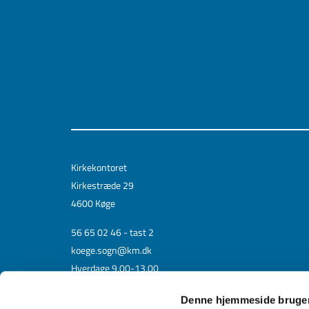
Kirkekontoret
Kirkestræde 29
4600 Køge
56 65 02 46 - tast 2
koege.sogn@km.dk
Hverdage 9.00-13.00
Denne hjemmeside bruger