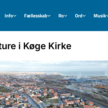
Info
Fællesskab
Ro
Ord
Musik
ture i Køge Kirke